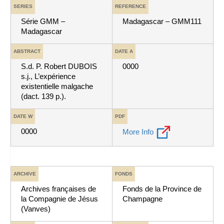
SERIES
REFERENCE
Série GMM –
Madagascar – GMM111
Madagascar
ABSTRACT
DATE A
S.d. P. Robert DUBOIS
0000
s.j., L’expérience
existentielle malgache
(dact. 139 p.).
DATE W
PDF
0000
More Info
ARCHIVE
FONDS
Archives françaises de
Fonds de la Province de
la Compagnie de Jésus
Champagne
(Vanves)