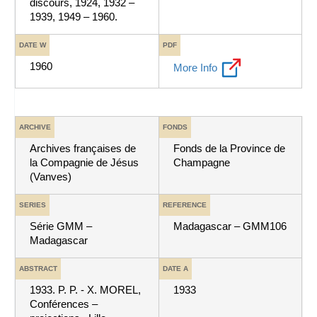
discours, 1924, 1932 –
1939, 1949 – 1960.
DATE W
PDF
1960
More Info
ARCHIVE
FONDS
Archives françaises de
Fonds de la Province de
la Compagnie de Jésus
Champagne
(Vanves)
SERIES
REFERENCE
Série GMM –
Madagascar – GMM106
Madagascar
ABSTRACT
DATE A
1933. P. P. - X. MOREL,
1933
Conférences –