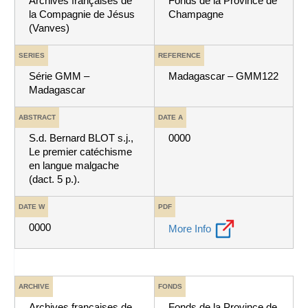
Archives françaises de
Fonds de la Province de
la Compagnie de Jésus
Champagne
(Vanves)
SERIES
REFERENCE
Série GMM –
Madagascar – GMM122
Madagascar
ABSTRACT
DATE A
S.d. Bernard BLOT s.j.,
0000
Le premier catéchisme
en langue malgache
(dact. 5 p.).
DATE W
PDF
0000
More Info
ARCHIVE
FONDS
Archives françaises de
Fonds de la Province de