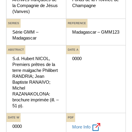
la Compagnie de Jésus
Champagne
(Vanves)
SERIES
REFERENCE
Série GMM –
Madagascar – GMM123
Madagascar
ABSTRACT
DATE A
S.d. Hubert NICOL,
0000
Premiers prêtres de la
terre malgache Philibert
RANDRIA; Jean
Baptiste RANAIVO;
Michel
RAZANAKOLONA:
brochure imprimée (ill. –
51 p).
DATE W
PDF
0000
More Info