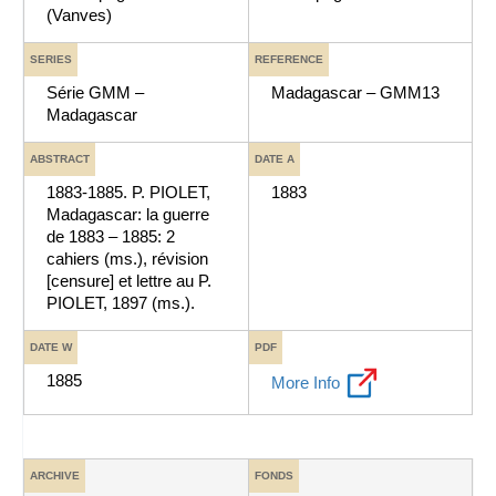
(Vanves)
SERIES
REFERENCE
Série GMM –
Madagascar – GMM13
Madagascar
ABSTRACT
DATE A
1883-1885. P. PIOLET,
1883
Madagascar: la guerre
de 1883 – 1885: 2
cahiers (ms.), révision
[censure] et lettre au P.
PIOLET, 1897 (ms.).
DATE W
PDF
1885
More Info
ARCHIVE
FONDS