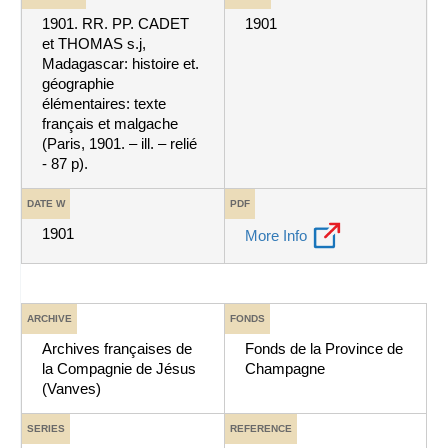
1901. RR. PP. CADET
1901
et THOMAS s.j,
Madagascar: histoire et.
géographie
élémentaires: texte
français et malgache
(Paris, 1901. – ill. – relié
- 87 p).
DATE W
PDF
1901
More Info
ARCHIVE
FONDS
Archives françaises de
Fonds de la Province de
la Compagnie de Jésus
Champagne
(Vanves)
SERIES
REFERENCE