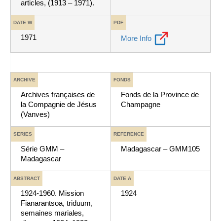
articles, (1913 – 1971).
DATE W
PDF
1971
More Info
ARCHIVE
FONDS
Archives françaises de
Fonds de la Province de
la Compagnie de Jésus
Champagne
(Vanves)
SERIES
REFERENCE
Série GMM –
Madagascar – GMM105
Madagascar
ABSTRACT
DATE A
1924-1960. Mission
1924
Fianarantsoa, triduum,
semaines mariales,