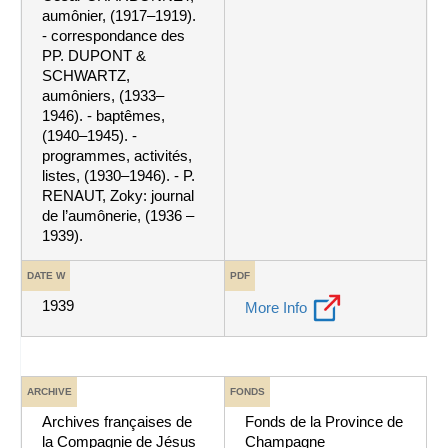
aumônier, (1917–1919).
- correspondance des
PP. DUPONT &
SCHWARTZ,
aumôniers, (1933–
1946). - baptêmes,
(1940–1945). -
programmes, activités,
listes, (1930–1946). - P.
RENAUT, Zoky: journal
de l’aumônerie, (1936 –
1939).
DATE W
PDF
1939
More Info
ARCHIVE
FONDS
Archives françaises de
Fonds de la Province de
la Compagnie de Jésus
Champagne