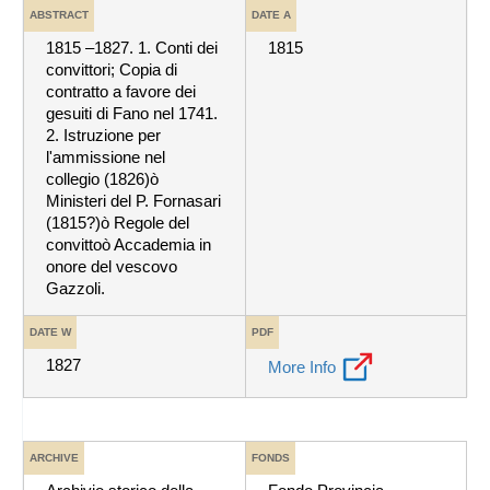
ABSTRACT
DATE A
1815 –1827. 1. Conti dei
1815
convittori; Copia di
contratto a favore dei
gesuiti di Fano nel 1741.
2. Istruzione per
l'ammissione nel
collegio (1826)ò
Ministeri del P. Fornasari
(1815?)ò Regole del
convittoò Accademia in
onore del vescovo
Gazzoli.
DATE W
PDF
1827
More Info
ARCHIVE
FONDS