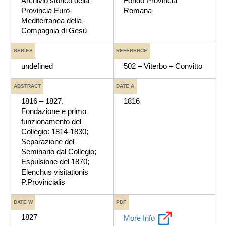
Archivio storico della
Fondo Provincia
Provincia Euro-
Romana
Mediterranea della
Compagnia di Gesù
SERIES
REFERENCE
undefined
502 – Viterbo – Convitto
ABSTRACT
DATE A
1816 – 1827.
1816
Fondazione e primo
funzionamento del
Collegio: 1814-1830;
Separazione del
Seminario dal Collegio;
Espulsione del 1870;
Elenchus visitationis
P.Provincialis
DATE W
PDF
1827
More Info