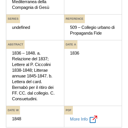
Mediterranea della
Compagnia di Gesù
SERIES
REFERENCE
undefined
509 – Collegio urbano di
Propaganda Fide
ABSTRACT
DATE A
1836 – 1848. a.
1836
Relazione del 1837;
Lettere al P. Ciccolini
1838-1848; Litterae
annuae 1845-1847. b.
Lettera del card.
Bernabò per il ritiro dei
FF. CC. dal collegio. C.
Consuetudini.
DATE W
PDF
1848
More Info