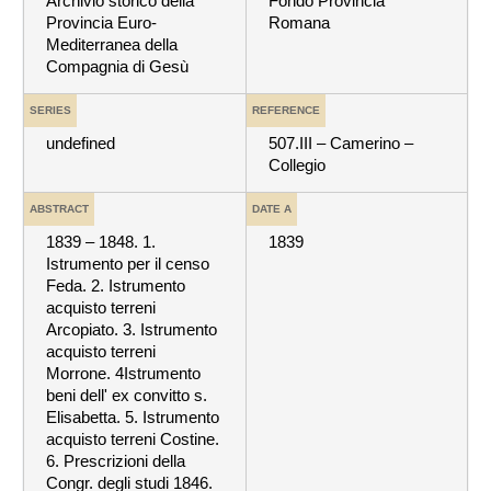
Archivio storico della
Fondo Provincia
Provincia Euro-
Romana
Mediterranea della
Compagnia di Gesù
SERIES
REFERENCE
undefined
507.III – Camerino –
Collegio
ABSTRACT
DATE A
1839 – 1848. 1.
1839
Istrumento per il censo
Feda. 2. Istrumento
acquisto terreni
Arcopiato. 3. Istrumento
acquisto terreni
Morrone. 4Istrumento
beni dell' ex convitto s.
Elisabetta. 5. Istrumento
acquisto terreni Costine.
6. Prescrizioni della
Congr. degli studi 1846.